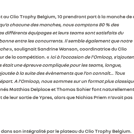
nt au Clio Trophy Belgium, 10 prendront part à la manche de 
ifie qu’a chacune des manches, nous comptons 80 % des
es différents équipages et leurs teams sont satisfaits du
bonne entre les concurrents. Il semble également que notre
uche
», soulignait Sandrine Wanson, coordinatrice du Clio
r de la compétition. «
Ici à l’occasion de l’Omloop, s’ajoute
s était une épreuve compliquée pour les teams, longue,
outée à la suite des évènements que l’on connaît… Tous
 départ. A l’Omloop, nous sommes sur un format plus classiqu
unés Matthias Delplace et Thomas Sohier font naturellemen
de leur sortie de Ypres, alors que Nichias Priem n’avait pas
ans son intégralité par le plateau du Clio Trophy Belgium.