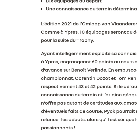
Dix équipages au départ
Une connaissance du terrain détermin
L’édition 2021 de l’Omloop van Vlaandere
Comme à Ypres, 10 équipages seront au d
pour la suite du Trophy.
Ayant intelligemment exploité sa connaiss
à Ypres, engrangeant 60 points au cours d
d’avance sur Benoît Verlinde. En embuscade
championnat, Corentin Dozot et Tom Renso
respectivement 43 et 42 points. Si le déro
connaissance du terrain et l’origine géog
n’offre pas autant de certitudes aux ama
d’éventuels faits de course, Pyck pourrai
relancer les débats, alors qu’il est sûr q
passionnants !