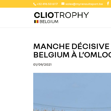
+32 496 50 61 17
sales@myrenaultsport.be
MANCHE DÉCISIVE 
BELGIUM À L’OML
01/09/2021