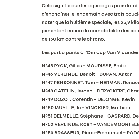
Cela signifie que les équipages prendront 
d’enchaîner le lendemain avec trois boucl
noter que la huitième spéciale, les 25,9 k
pimentant encore la comptabilité des poin
de 150 km contre le chrono.
Les participants à l’Omloop Van Vlaande
N°45 PYCK, Gilles – MOURISSE, Emile
N°46 VERLINDE, Benoît – DUPAN, Anton
N°47 RENSONNET, Tom – HERMAN, Renau
N°48 CATELIN, Jeroen – DERYCKERE, Char
N°49 DOZOT, Corentin – DEJONGE, Kevin
N°50 MUYLLE, Jo – VINCKIER, Mathieu
N°51 DELMELLE, Stéphane – GASPARD, De
N°52 VERLINDE, Koen – VANDEMOORTELE
N°53 BRASSEUR, Pierre-Emmanuel – POD