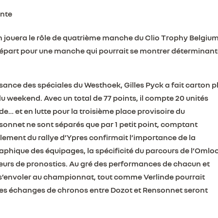
ante
n jouera le rôle de quatrième manche du Clio Trophy Belgium
épart pour une manche qui pourrait se montrer déterminan
ance des spéciales du Westhoek, Gilles Pyck a fait carton p
u weekend. Avec un total de 77 points, il compte 20 unités
… et en lutte pour la troisième place provisoire du
nnet ne sont séparés que par 1 petit point, comptant
ulement du rallye d’Ypres confirmait l’importance de la
raphique des équipages, la spécificité du parcours de l’Omlo
teurs de pronostics. Au gré des performances de chacun et
t s’envoler au championnat, tout comme Verlinde pourrait
ue les échanges de chronos entre Dozot et Rensonnet seront