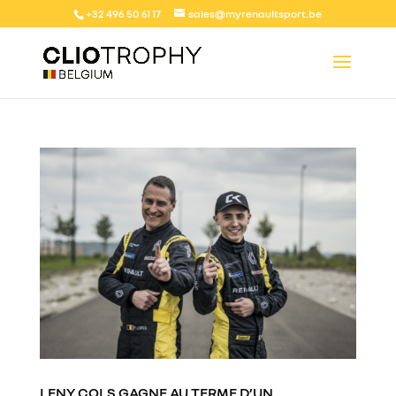
+32 496 50 61 17
sales@myrenaultsport.be
LENY COLS GAGNE AU TERME D’UN