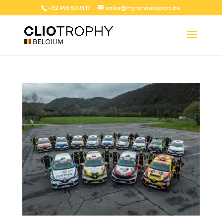
+32 496 50 61 17
sales@myrenaultsport.be