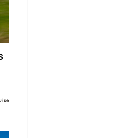
S
ui se