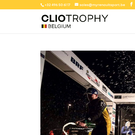
+32 496 50 61 17
sales@myrenaultsport.be