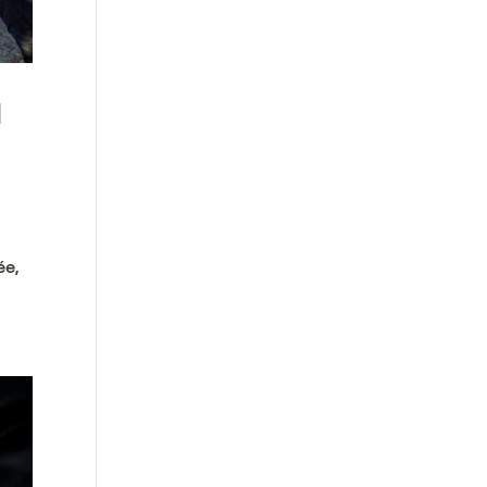
N
ée,