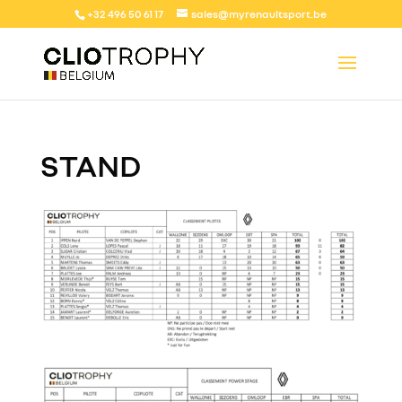
+32 496 50 61 17
sales@myrenaultsport.be
STAND