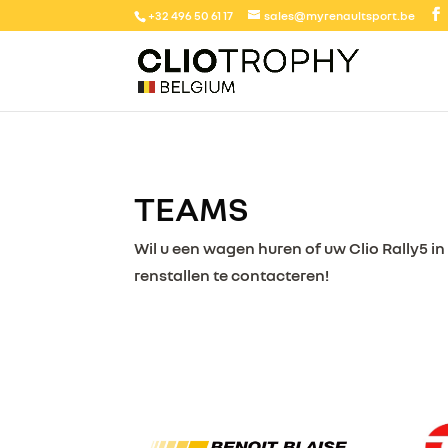
+32 496 50 61 17
sales@myrenaultsport.be
TEAMS
Wil u een wagen huren of uw Clio Rally5
renstallen te contacteren!