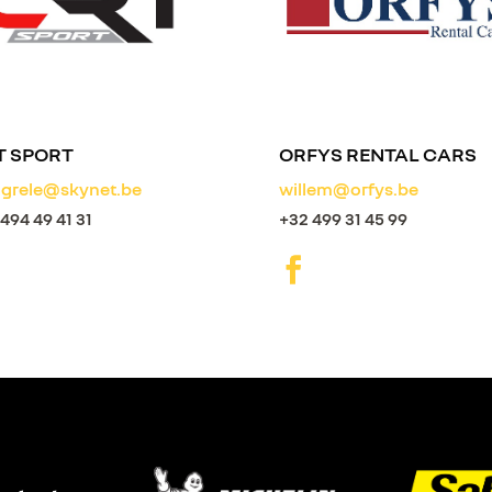
T SPORT
ORFYS RENTAL CARS
-grele@skynet.be
willem@orfys.be
494 49 41 31
+32 499 31 45 99