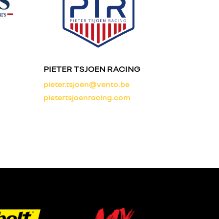
PIETER TSJOEN RACING
pieter.tsjoen@vento.be
pietertsjoenracing.com