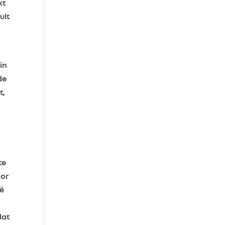
kt
ult
 in
de
t,
te
oor
ië
dat