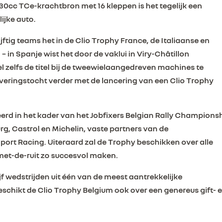
 1330cc TCe-krachtbron met 16 kleppen is het tegelijk een
ijke auto.
tig teams het in de Clio Trophy France, de Italiaanse en
 in Spanje wist het door de vaklui in Viry-Châtillon
zelfs de titel bij de tweewielaangedreven machines te
roveringstocht verder met de lancering van een Clio Trophy
erd in het kader van het Jobfixers Belgian Rally Championsh
g, Castrol en Michelin, vaste partners van de
port Racing. Uiteraard zal de Trophy beschikken over alle
met-de-ruit zo succesvol maken.
ijf wedstrijden uit één van de meest aantrekkelijke
chikt de Clio Trophy Belgium ook over een genereus gift- 