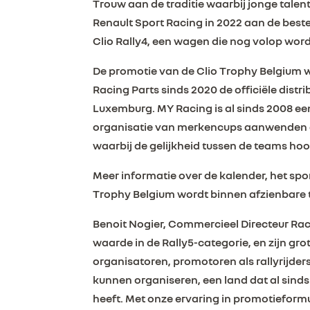
Trouw aan de traditie waarbij jonge tale
Renault Sport Racing in 2022 aan de best
Clio Rally4, een wagen die nog volop word
De promotie van de Clio Trophy Belgium w
Racing Parts sinds 2020 de officiële distri
Luxemburg. MY Racing is al sinds 2008 een b
organisatie van merkencups aanwenden o
waarbij de gelijkheid tussen de teams ho
Meer informatie over de kalender, het spo
Trophy Belgium wordt binnen afzienbare 
Benoit Nogier, Commercieel Directeur Racin
waarde in de Rally5-categorie, en zijn gr
organisatoren, promotoren als rallyrijders
kunnen organiseren, een land dat al sind
heeft. Met onze ervaring in promotieformu