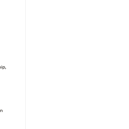
ip,
en