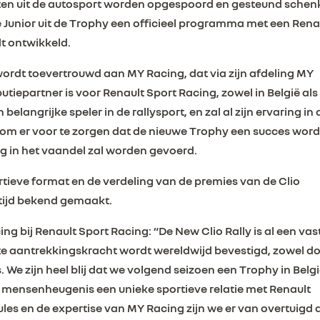
nten uit de autosport worden opgespoord en gesteund schen
e Junior uit de Trophy een officieel programma met een Rena
t ontwikkeld.
ordt toevertrouwd aan MY Racing, dat via zijn afdeling MY
butiepartner is voor Renault Sport Racing, zowel in België als
elangrijke speler in de rallysport, en zal al zijn ervaring in 
m er voor te zorgen dat de nieuwe Trophy een succes word
og in het vaandel zal worden gevoerd.
rtieve format en de verdeling van de premies van de Clio
tijd bekend gemaakt.
g bij Renault Sport Racing: “De New Clio Rally is al een vas
ote aantrekkingskracht wordt wereldwijd bevestigd, zowel d
. We zijn heel blij dat we volgend seizoen een Trophy in Belg
s mensenheugenis een unieke sportieve relatie met Renault
les en de expertise van MY Racing zijn we er van overtuigd 