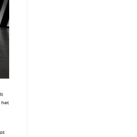
lt
 het
dat