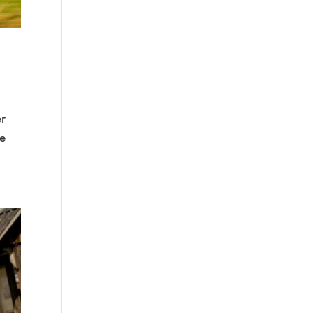
er
me