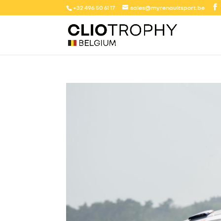
+32 496 50 61 17
sales@myrenaultsport.be