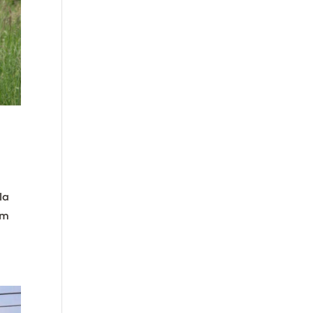
la
um