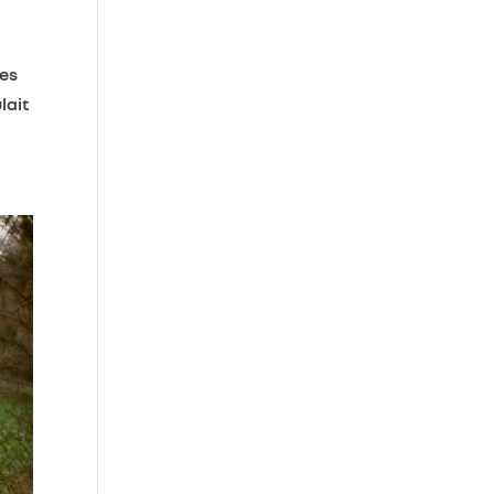
des
lait